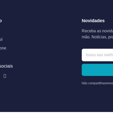
o
Novidades
Receba as novida
mão. Notícias, p
il
fone
ociais
Não compartilharemos