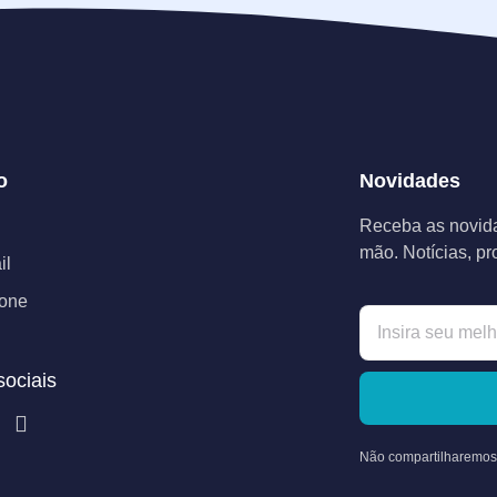
o
Novidades
Receba as novida
mão. Notícias, p
il
fone
ociais
Não compartilharemos