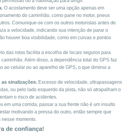
permissão ou a habilitação para dirigir.
a.
O acostamento deve ser uma opção apenas em
cionamento do caminhão, como pane no motor, pneus
 outros. Comunique-se com os outros motoristas antes de
uza a velocidade, indicando sua intenção de parar o
ão houver boa visibilidade, como em curvas e pontos
o das rotas facilita a escolha de locais seguros para
caminhão. Além disso, a dependência total do GPS faz
to ao celular ou ao aparelho de GPS, o que diminui a
 as sinalizações.
Excesso de velocidade, ultrapassagens
idas, ou pelo lado esquerdo da pista, não só atrapalham o
ntam o risco de acidentes.
 em uma corrida, passar a sua frente não é um insulto
estar motivando a pressa do outro, então sempre que
os nesse momento.
ra de confiança!