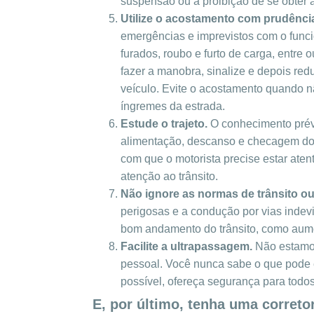
suspensão ou a proibição de se obter a 
Utilize o acostamento com prudênci
emergências e imprevistos com o fun
furados, roubo e furto de carga, entre
fazer a manobra, sinalize e depois red
veículo. Evite o acostamento quando n
íngremes da estrada.
Estude o trajeto.
O conhecimento prévi
alimentação, descanso e checagem do 
com que o motorista precise estar aten
atenção ao trânsito.
Não ignore as normas de trânsito ou
perigosas e a condução por vias indev
bom andamento do trânsito, como aume
Facilite a ultrapassagem.
Não estamos
pessoal. Você nunca sabe o que pode 
possível, ofereça segurança para tod
E, por último, tenha uma correto