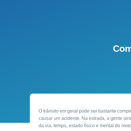
Como
O trânsito em geral pode ser bastante compl
causar um acidente. Na estrada, a gente ain
da via, tempo, estado físico e mental do mot