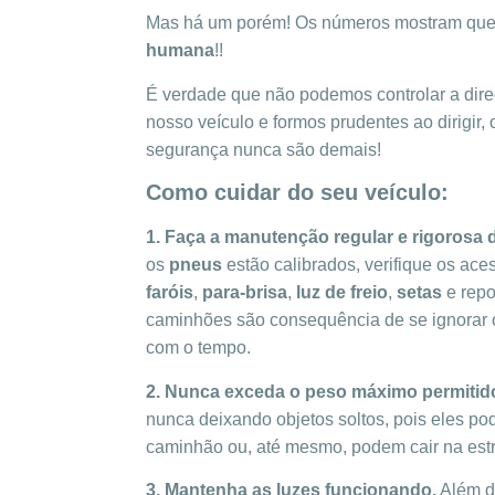
Mas há um porém! Os números mostram que 
humana
!!
É verdade que não podemos controlar a dire
nosso veículo e formos prudentes ao dirigir, 
segurança nunca são demais!
Como cuidar do seu veículo:
1.
Faça a manutenção regular e rigorosa
os
pneus
estão calibrados, verifique os ac
faróis
,
para-brisa
,
luz de freio
,
setas
e rep
caminhões são consequência de se ignorar 
com o tempo.
2. Nunca exceda o peso máximo permitido 
nunca deixando objetos soltos, pois eles p
caminhão ou, até mesmo, podem cair na est
3. Mantenha as luzes funcionando.
Além de